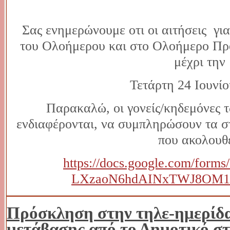
Σας ενημερώνουμε οτι οι αιτήσεις γι
του Ολοήμερου και στο Ολοήμερο Πρό
μέχρι την
Τετάρτη 24 Ιουνίο
Παρακαλώ, οι γονείς/κηδεμόνες 
ενδιαφέρονται, να συμπληρώσουν τα σ
που ακολουθε
https://docs.google.com/form
LXzaoN6hdAINxTWJ8OM1T
Πρόσκληση στην τηλε-ημερίδα
μετάβασης από το Δημοτικό στ