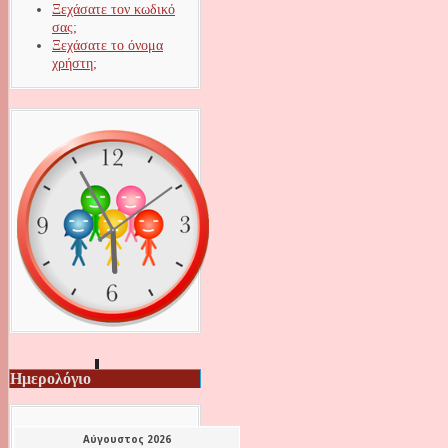
Ξεχάσατε τον κωδικό
σας;
Ξεχάσατε το όνομα
χρήστη;
Ημερολόγιο