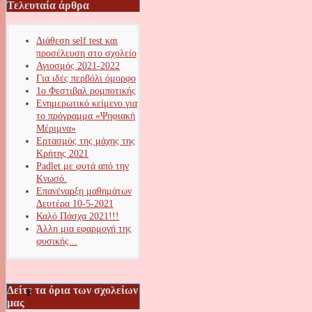
Τελευταία άρθρα
Διάθεση self test και
προσέλευση στο σχολείο
Αγιοσμός 2021-2022
Για ιδές περβόλι όμορφο
1ο Φεστιβαλ ρομποτικής
Ενημερωτικό κείμενο για
το πρόγραμμα «Ψηφιακή
Μέριμνα»
Ερτασμός της μάχης της
Κρήτης 2021
Padlet με φυτά από την
Κνωσό.
Επανέναρξη μαθημάτων
Δευτέρα 10-5-2021
Καλό Πάσχα 2021!!!
Άλλη μια εφαρμογή της
φυσικής...
Δείτε τα όρια των σχολείων
μας