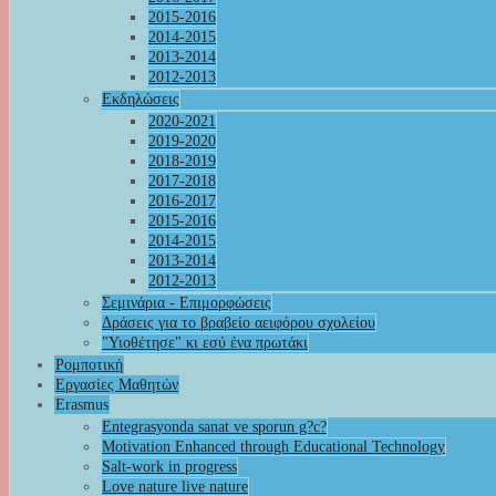
2015-2016
2014-2015
2013-2014
2012-2013
Εκδηλώσεις
2020-2021
2019-2020
2018-2019
2017-2018
2016-2017
2015-2016
2014-2015
2013-2014
2012-2013
Σεμινάρια - Επιμορφώσεις
Δράσεις για το βραβείο αειφόρου σχολείου
"Υιοθέτησε" κι εσύ ένα πρωτάκι
Ρομποτική
Εργασίες Μαθητών
Erasmus
Entegrasyonda sanat ve sporun g?c?
Motivation Enhanced through Educational Technology
Salt-work in progress
Love nature live nature