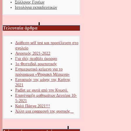
Σύλλογος Γονέων
Ιστολόγια εκπαιδευτικών
Τελευταία άρθρα
Διάθεση self test και προσέλευση στο
σχολείο
Αγιοσμός 2021-2022
Για ιδές περβόλι όμορφο
1ο Φεστιβαλ ρομποτικής
Ενημερωτικό κείμενο για το
πρόγραμμα «Ψηφιακή Μέριμνα»
Ερτασμός της μάχης της Κρήτης
2021
Padlet με φυτά από την Κνωσό.
Επανέναρξη μαθημάτων Δευτέρα 10-
5-2021
Καλό Πάσχα 2021!!!
Άλλη μια εφαρμογή της φυσικής...