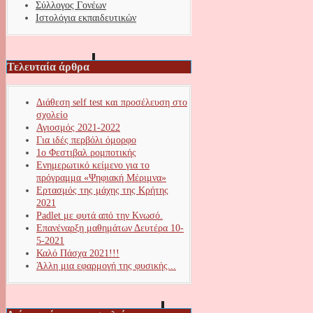
Σύλλογος Γονέων
Ιστολόγια εκπαιδευτικών
Τελευταία άρθρα
Διάθεση self test και προσέλευση στο
σχολείο
Αγιοσμός 2021-2022
Για ιδές περβόλι όμορφο
1ο Φεστιβαλ ρομποτικής
Ενημερωτικό κείμενο για το
πρόγραμμα «Ψηφιακή Μέριμνα»
Ερτασμός της μάχης της Κρήτης
2021
Padlet με φυτά από την Κνωσό.
Επανέναρξη μαθημάτων Δευτέρα 10-
5-2021
Καλό Πάσχα 2021!!!
Άλλη μια εφαρμογή της φυσικής...