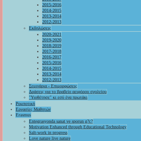
2015-2016
2014-2015
2013-2014
2012-2013
Εκδηλώσεις
2020-2021
2019-2020
2018-2019
2017-2018
2016-2017
2015-2016
2014-2015
2013-2014
2012-2013
Σεμινάρια - Επιμορφώσεις
Δράσεις για το βραβείο αειφόρου σχολείου
"Υιοθέτησε" κι εσύ ένα πρωτάκι
Ρομποτική
Εργασίες Μαθητών
Erasmus
Entegrasyonda sanat ve sporun g?c?
Motivation Enhanced through Educational Technology
Salt-work in progress
Love nature live nature