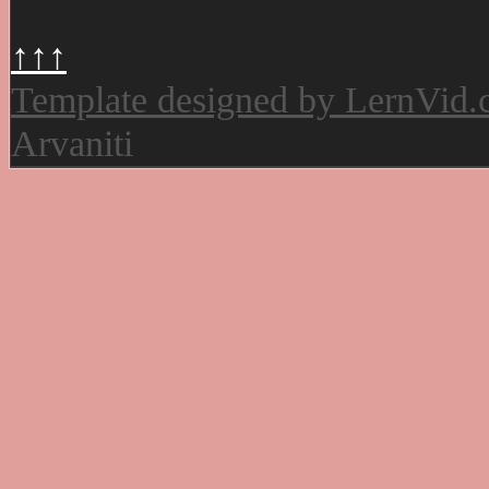
↑↑↑
Template designed by LernVid
Arvaniti