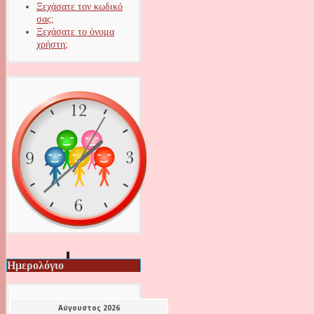
Ξεχάσατε τον κωδικό
σας;
Ξεχάσατε το όνομα
χρήστη;
Ημερολόγιο