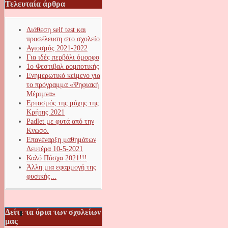
Τελευταία άρθρα
Διάθεση self test και
προσέλευση στο σχολείο
Αγιοσμός 2021-2022
Για ιδές περβόλι όμορφο
1ο Φεστιβαλ ρομποτικής
Ενημερωτικό κείμενο για
το πρόγραμμα «Ψηφιακή
Μέριμνα»
Ερτασμός της μάχης της
Κρήτης 2021
Padlet με φυτά από την
Κνωσό.
Επανέναρξη μαθημάτων
Δευτέρα 10-5-2021
Καλό Πάσχα 2021!!!
Άλλη μια εφαρμογή της
φυσικής...
Δείτε τα όρια των σχολείων
μας