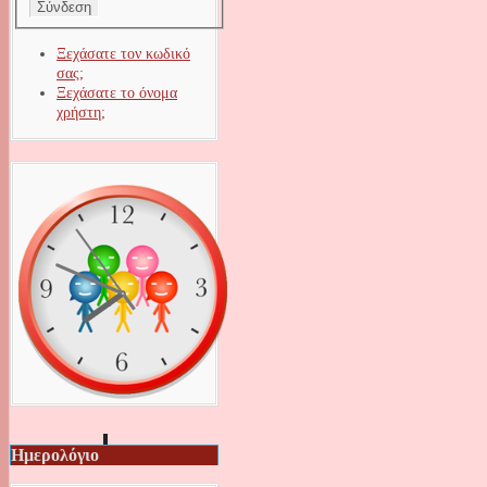
Ξεχάσατε τον κωδικό
σας;
Ξεχάσατε το όνομα
χρήστη;
Ημερολόγιο