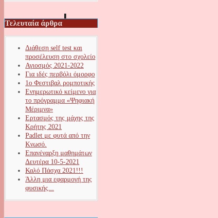
Τελευταία άρθρα
Διάθεση self test και
προσέλευση στο σχολείο
Αγιοσμός 2021-2022
Για ιδές περβόλι όμορφο
1ο Φεστιβαλ ρομποτικής
Ενημερωτικό κείμενο για
το πρόγραμμα «Ψηφιακή
Μέριμνα»
Ερτασμός της μάχης της
Κρήτης 2021
Padlet με φυτά από την
Κνωσό.
Επανέναρξη μαθημάτων
Δευτέρα 10-5-2021
Καλό Πάσχα 2021!!!
Άλλη μια εφαρμογή της
φυσικής...