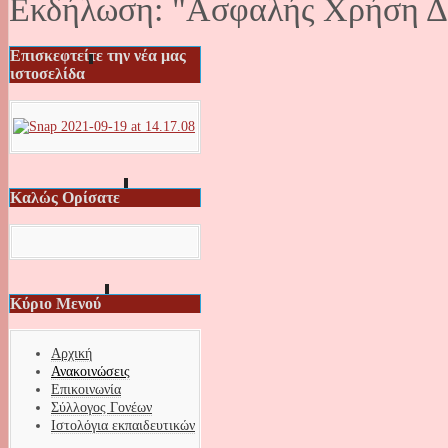
Εκδήλωση: "Ασφαλής Χρήση Δ
Επισκεφτείτε την νέα μας
ιστοσελίδα
Καλώς Ορίσατε
Κύριο Μενού
Αρχική
Ανακοινώσεις
Επικοινωνία
Σύλλογος Γονέων
Ιστολόγια εκπαιδευτικών