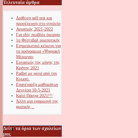
Τελευταία άρθρα
Διάθεση self test και
προσέλευση στο σχολείο
Αγιοσμός 2021-2022
Για ιδές περβόλι όμορφο
1ο Φεστιβαλ ρομποτικής
Ενημερωτικό κείμενο για
το πρόγραμμα «Ψηφιακή
Μέριμνα»
Ερτασμός της μάχης της
Κρήτης 2021
Padlet με φυτά από την
Κνωσό.
Επανέναρξη μαθημάτων
Δευτέρα 10-5-2021
Καλό Πάσχα 2021!!!
Άλλη μια εφαρμογή της
φυσικής...
Δείτε τα όρια των σχολείων
μας