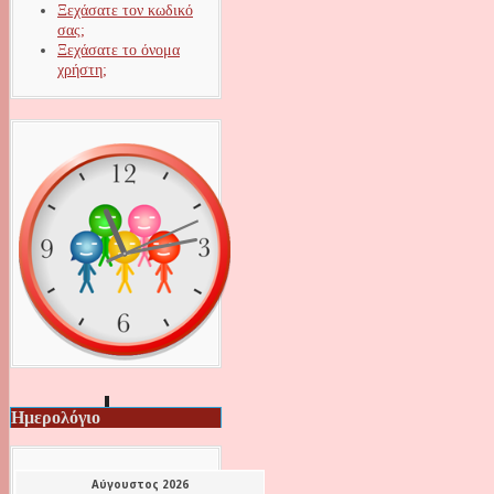
Ξεχάσατε τον κωδικό
σας;
Ξεχάσατε το όνομα
χρήστη;
Ημερολόγιο