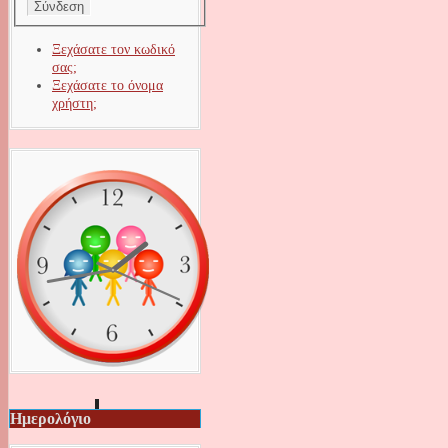
Ξεχάσατε τον κωδικό
σας;
Ξεχάσατε το όνομα
χρήστη;
Ημερολόγιο