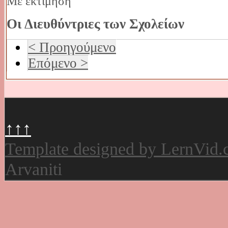
Με εκτίμηση
Οι Διευθύντριες των Σχολείων
< Προηγούμενο
Επόμενο >
↑↑↑
Template designed by LernVid
Arvaniti