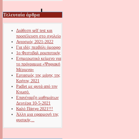
Τελευταία άρθρα
Διάθεση self test και
προσέλευση στο σχολείο
Αγιοσμός 2021-2022
Για ιδές περβόλι όμορφο
1ο Φεστιβαλ ρομποτικής
Ενημερωτικό κείμενο για
το πρόγραμμα «Ψηφιακή
Μέριμνα»
Ερτασμός της μάχης της
Κρήτης 2021
Padlet με φυτά από την
Κνωσό.
Επανέναρξη μαθημάτων
Δευτέρα 10-5-2021
Καλό Πάσχα 2021!!!
Άλλη μια εφαρμογή της
φυσικής...