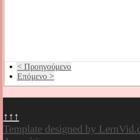
< Προηγούμενο
Επόμενο >
↑↑↑
Template designed by LernVid