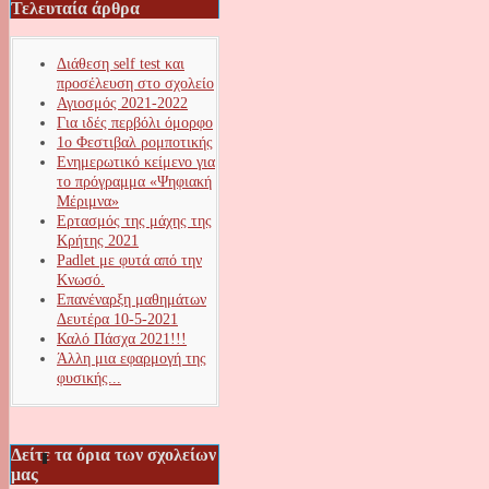
Τελευταία άρθρα
Διάθεση self test και
προσέλευση στο σχολείο
Αγιοσμός 2021-2022
Για ιδές περβόλι όμορφο
1ο Φεστιβαλ ρομποτικής
Ενημερωτικό κείμενο για
το πρόγραμμα «Ψηφιακή
Μέριμνα»
Ερτασμός της μάχης της
Κρήτης 2021
Padlet με φυτά από την
Κνωσό.
Επανέναρξη μαθημάτων
Δευτέρα 10-5-2021
Καλό Πάσχα 2021!!!
Άλλη μια εφαρμογή της
φυσικής...
Δείτε τα όρια των σχολείων
μας