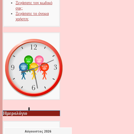
Ξεχάσατε τον κωδικό
σας;
Ξεχάσατε το όνομα
χρήστη;
Ημερολόγιο