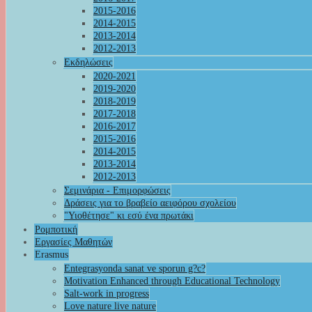
2015-2016
2014-2015
2013-2014
2012-2013
Εκδηλώσεις
2020-2021
2019-2020
2018-2019
2017-2018
2016-2017
2015-2016
2014-2015
2013-2014
2012-2013
Σεμινάρια - Επιμορφώσεις
Δράσεις για το βραβείο αειφόρου σχολείου
"Υιοθέτησε" κι εσύ ένα πρωτάκι
Ρομποτική
Εργασίες Μαθητών
Erasmus
Entegrasyonda sanat ve sporun g?c?
Motivation Enhanced through Educational Technology
Salt-work in progress
Love nature live nature