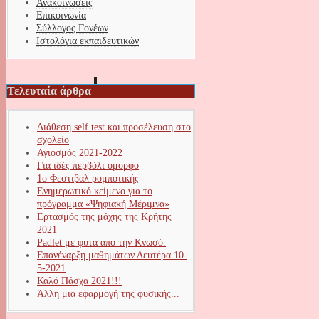
Ανακοινώσεις
Επικοινωνία
Σύλλογος Γονέων
Ιστολόγια εκπαιδευτικών
Τελευταία άρθρα
Διάθεση self test και προσέλευση στο
σχολείο
Αγιοσμός 2021-2022
Για ιδές περβόλι όμορφο
1ο Φεστιβαλ ρομποτικής
Ενημερωτικό κείμενο για το
πρόγραμμα «Ψηφιακή Μέριμνα»
Ερτασμός της μάχης της Κρήτης
2021
Padlet με φυτά από την Κνωσό.
Επανέναρξη μαθημάτων Δευτέρα 10-
5-2021
Καλό Πάσχα 2021!!!
Άλλη μια εφαρμογή της φυσικής...