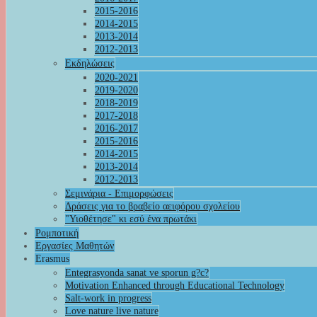
2015-2016
2014-2015
2013-2014
2012-2013
Εκδηλώσεις
2020-2021
2019-2020
2018-2019
2017-2018
2016-2017
2015-2016
2014-2015
2013-2014
2012-2013
Σεμινάρια - Επιμορφώσεις
Δράσεις για το βραβείο αειφόρου σχολείου
"Υιοθέτησε" κι εσύ ένα πρωτάκι
Ρομποτική
Εργασίες Μαθητών
Erasmus
Entegrasyonda sanat ve sporun g?c?
Motivation Enhanced through Educational Technology
Salt-work in progress
Love nature live nature