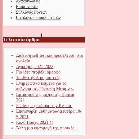
Ανακοινώσεις
Επικοινωνία
Σύλλογος Γονέων
Ιστολόγια εκπαιδευτικών
Τελευταία άρθρα
Διάθεση self test και προσέλευση στο
σχολείο
Αγιοσμός 2021-2022
Για ιδές περβόλι όμορφο
1ο Φεστιβαλ ρομποτικής
Ενημερωτικό κείμενο για το
πρόγραμμα «Ψηφιακή Μέριμνα»
Ερτασμός της μάχης της Κρήτης
2021
Padlet με φυτά από την Κνωσό.
Επανέναρξη μαθημάτων Δευτέρα 10-
5-2021
Καλό Πάσχα 2021!!!
Άλλη μια εφαρμογή της φυσικής...