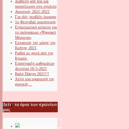
Διάθεση self test και
προσέλευση στο σχολείο
Αγιοσμός 2021-2022
Για ιδές περβόλι όμορφο
1ο Φεστιβαλ ρομποτικής
Ενημερωτικό κείμενο για
το πρόγραμμα «Ψηφιακή
Μέριμνα»
Ερτασμός της μάχης της
Κρήτης 2021
Padlet με φυτά από την
Κνωσό.
Επανέναρξη μαθημάτων
Δευτέρα 10-5-2021
Καλό Πάσχα 2021!!!
Άλλη μια εφαρμογή της
φυσικής...
Δείτε τα όρια των σχολείων
μας