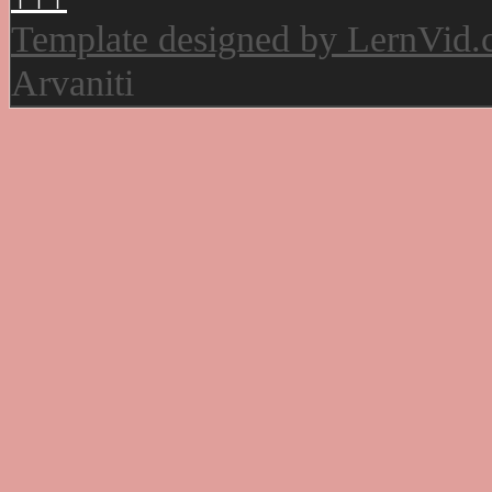
Template designed by LernVid
Arvaniti