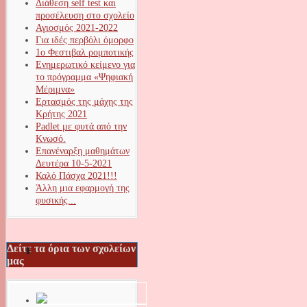
Διάθεση self test και
προσέλευση στο σχολείο
Αγιοσμός 2021-2022
Για ιδές περβόλι όμορφο
1ο Φεστιβαλ ρομποτικής
Ενημερωτικό κείμενο για
το πρόγραμμα «Ψηφιακή
Μέριμνα»
Ερτασμός της μάχης της
Κρήτης 2021
Padlet με φυτά από την
Κνωσό.
Επανέναρξη μαθημάτων
Δευτέρα 10-5-2021
Καλό Πάσχα 2021!!!
Άλλη μια εφαρμογή της
φυσικής...
Δείτε τα όρια των σχολείων
μας