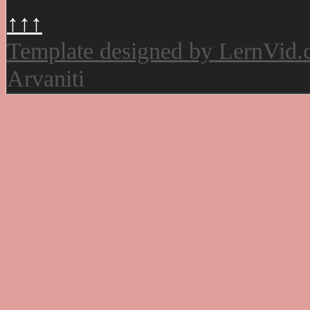
↑↑↑
Template designed by LernVid
Arvaniti