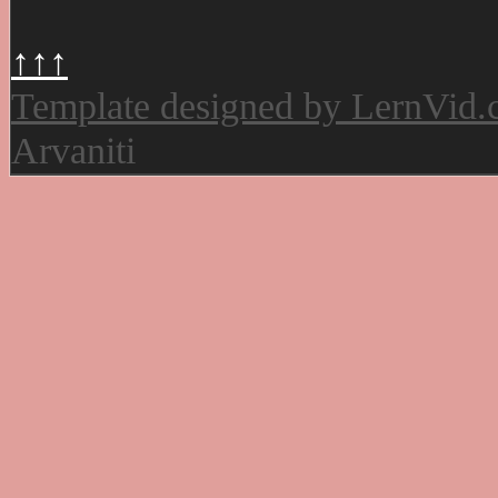
↑↑↑
Template designed by LernVid
Arvaniti