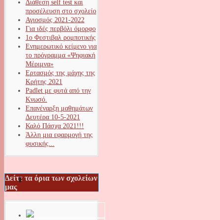
Διάθεση self test και
προσέλευση στο σχολείο
Αγιοσμός 2021-2022
Για ιδές περβόλι όμορφο
1ο Φεστιβαλ ρομποτικής
Ενημερωτικό κείμενο για
το πρόγραμμα «Ψηφιακή
Μέριμνα»
Ερτασμός της μάχης της
Κρήτης 2021
Padlet με φυτά από την
Κνωσό.
Επανέναρξη μαθημάτων
Δευτέρα 10-5-2021
Καλό Πάσχα 2021!!!
Άλλη μια εφαρμογή της
φυσικής...
Δείτε τα όρια των σχολείων
μας