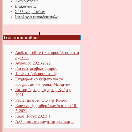
Ανακοινώσεις
Επικοινωνία
Σύλλογος Γονέων
Ιστολόγια εκπαιδευτικών
Τελευταία άρθρα
Διάθεση self test και προσέλευση στο
σχολείο
Αγιοσμός 2021-2022
Για ιδές περβόλι όμορφο
1ο Φεστιβαλ ρομποτικής
Ενημερωτικό κείμενο για το
πρόγραμμα «Ψηφιακή Μέριμνα»
Ερτασμός της μάχης της Κρήτης
2021
Padlet με φυτά από την Κνωσό.
Επανέναρξη μαθημάτων Δευτέρα 10-
5-2021
Καλό Πάσχα 2021!!!
Άλλη μια εφαρμογή της φυσικής...