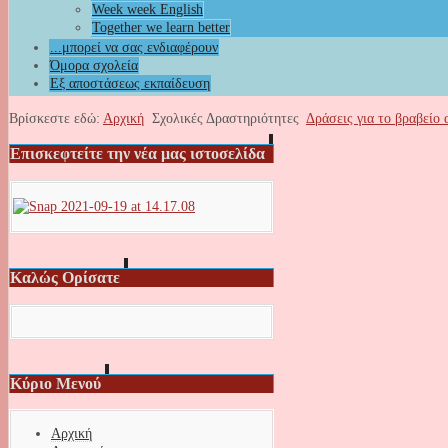
Week week English
Together we learn better
...μπορεί να σας ενδιαφέρουν
Όμορα σχολεία
Εξ αποστάσεως εκπαίδευση
Βρίσκεστε εδώ:
Αρχική
Σχολικές Δραστηριότητες
Δράσεις για το βραβείο
Επισκεφτείτε την νέα μας ιστοσελίδα
Καλώς Ορίσατε
Κύριο Μενού
Αρχική