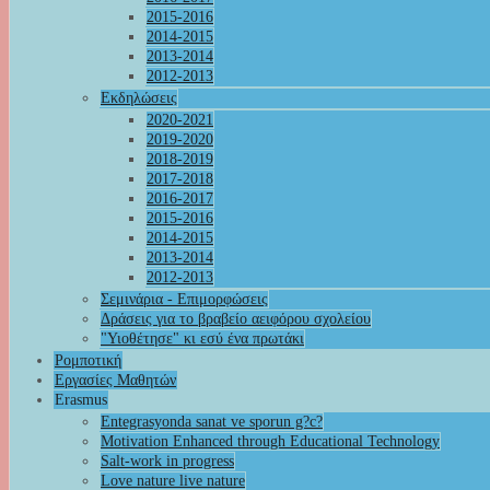
2015-2016
2014-2015
2013-2014
2012-2013
Εκδηλώσεις
2020-2021
2019-2020
2018-2019
2017-2018
2016-2017
2015-2016
2014-2015
2013-2014
2012-2013
Σεμινάρια - Επιμορφώσεις
Δράσεις για το βραβείο αειφόρου σχολείου
"Υιοθέτησε" κι εσύ ένα πρωτάκι
Ρομποτική
Εργασίες Μαθητών
Erasmus
Entegrasyonda sanat ve sporun g?c?
Motivation Enhanced through Educational Technology
Salt-work in progress
Love nature live nature