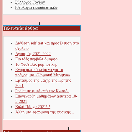
Σύλλογος Γονέων
Ιστολόγια εκπαιδευτικών
Τελευταία άρθρα
Διάθεση self test και προσέλευση στο
σχολείο
Αγιοσμός 2021-2022
Για ιδές περβόλι όμορφο
1ο Φεστιβαλ ρομποτικής
Ενημερωτικό κείμενο για το
πρόγραμμα «Ψηφιακή Μέριμνα»
Ερτασμός της μάχης της Κρήτης
2021
Padlet με φυτά από την Κνωσό.
Επανέναρξη μαθημάτων Δευτέρα 10-
5-2021
Καλό Πάσχα 2021!!!
Άλλη μια εφαρμογή της φυσικής...