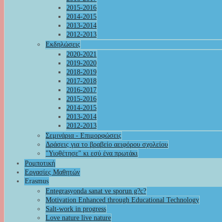
2015-2016
2014-2015
2013-2014
2012-2013
Εκδηλώσεις
2020-2021
2019-2020
2018-2019
2017-2018
2016-2017
2015-2016
2014-2015
2013-2014
2012-2013
Σεμινάρια - Επιμορφώσεις
Δράσεις για το βραβείο αειφόρου σχολείου
"Υιοθέτησε" κι εσύ ένα πρωτάκι
Ρομποτική
Εργασίες Μαθητών
Erasmus
Entegrasyonda sanat ve sporun g?c?
Motivation Enhanced through Educational Technology
Salt-work in progress
Love nature live nature