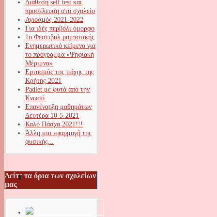
Διάθεση self test και
προσέλευση στο σχολείο
Αγιοσμός 2021-2022
Για ιδές περβόλι όμορφο
1ο Φεστιβαλ ρομποτικής
Ενημερωτικό κείμενο για
το πρόγραμμα «Ψηφιακή
Μέριμνα»
Ερτασμός της μάχης της
Κρήτης 2021
Padlet με φυτά από την
Κνωσό.
Επανέναρξη μαθημάτων
Δευτέρα 10-5-2021
Καλό Πάσχα 2021!!!
Άλλη μια εφαρμογή της
φυσικής...
Δείτε τα όρια των σχολείων
μας