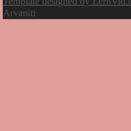
Template designed by LernVid
Arvaniti