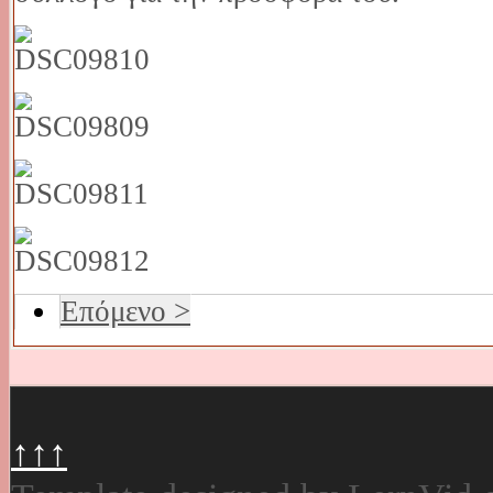
Επόμενο >
↑↑↑