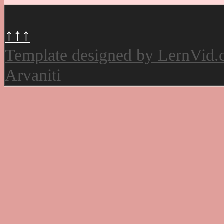
↑↑↑
Template designed by LernVid
Arvaniti