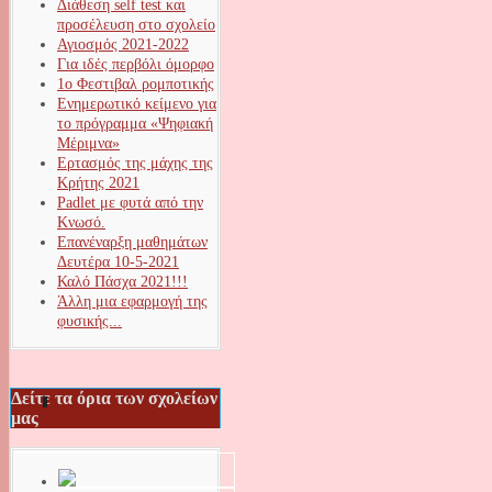
Διάθεση self test και
προσέλευση στο σχολείο
Αγιοσμός 2021-2022
Για ιδές περβόλι όμορφο
1ο Φεστιβαλ ρομποτικής
Ενημερωτικό κείμενο για
το πρόγραμμα «Ψηφιακή
Μέριμνα»
Ερτασμός της μάχης της
Κρήτης 2021
Padlet με φυτά από την
Κνωσό.
Επανέναρξη μαθημάτων
Δευτέρα 10-5-2021
Καλό Πάσχα 2021!!!
Άλλη μια εφαρμογή της
φυσικής...
Δείτε τα όρια των σχολείων
μας