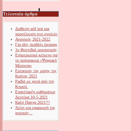
Τελευταία άρθρα
Διάθεση self test και
προσέλευση στο σχολείο
Αγιοσμός 2021-2022
Για ιδές περβόλι όμορφο
1ο Φεστιβαλ ρομποτικής
Ενημερωτικό κείμενο για
το πρόγραμμα «Ψηφιακή
Μέριμνα»
Ερτασμός της μάχης της
Κρήτης 2021
Padlet με φυτά από την
Κνωσό.
Επανέναρξη μαθημάτων
Δευτέρα 10-5-2021
Καλό Πάσχα 2021!!!
Άλλη μια εφαρμογή της
φυσικής...