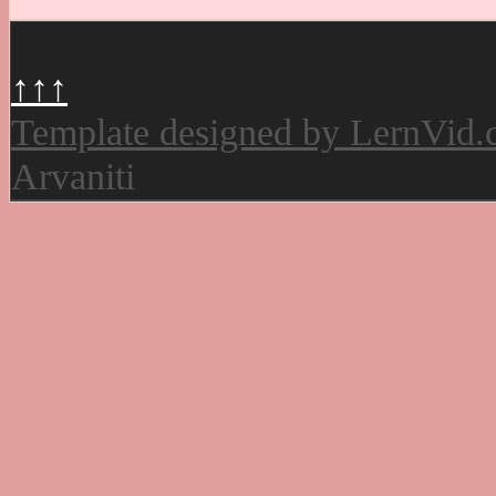
↑↑↑
Template designed by LernVid
Arvaniti