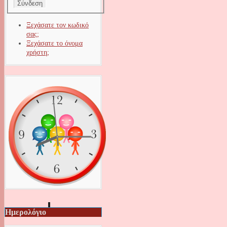
Ξεχάσατε τον κωδικό
σας;
Ξεχάσατε το όνομα
χρήστη;
Ημερολόγιο