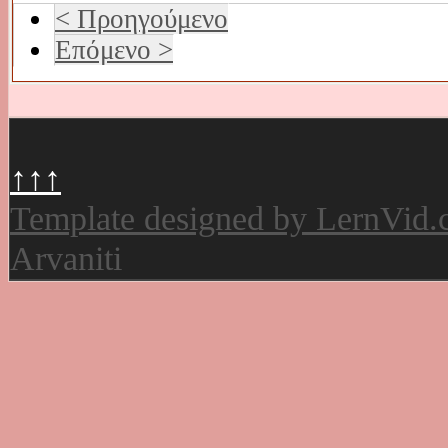
< Προηγούμενο
Επόμενο >
↑↑↑
Template designed by LernVid
Arvaniti