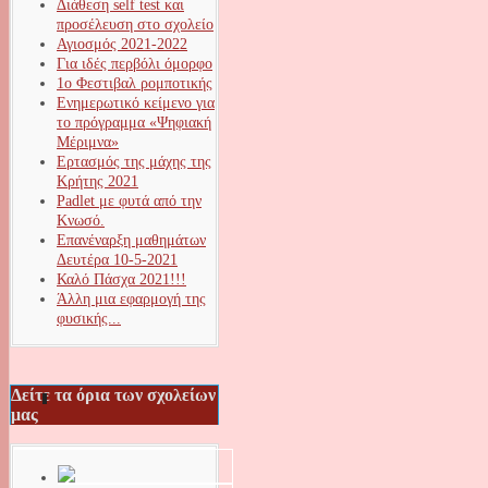
Διάθεση self test και
προσέλευση στο σχολείο
Αγιοσμός 2021-2022
Για ιδές περβόλι όμορφο
1ο Φεστιβαλ ρομποτικής
Ενημερωτικό κείμενο για
το πρόγραμμα «Ψηφιακή
Μέριμνα»
Ερτασμός της μάχης της
Κρήτης 2021
Padlet με φυτά από την
Κνωσό.
Επανέναρξη μαθημάτων
Δευτέρα 10-5-2021
Καλό Πάσχα 2021!!!
Άλλη μια εφαρμογή της
φυσικής...
Δείτε τα όρια των σχολείων
μας