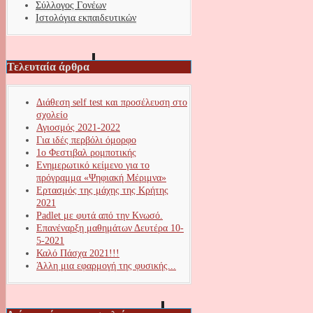
Σύλλογος Γονέων
Ιστολόγια εκπαιδευτικών
Τελευταία άρθρα
Διάθεση self test και προσέλευση στο
σχολείο
Αγιοσμός 2021-2022
Για ιδές περβόλι όμορφο
1ο Φεστιβαλ ρομποτικής
Ενημερωτικό κείμενο για το
πρόγραμμα «Ψηφιακή Μέριμνα»
Ερτασμός της μάχης της Κρήτης
2021
Padlet με φυτά από την Κνωσό.
Επανέναρξη μαθημάτων Δευτέρα 10-
5-2021
Καλό Πάσχα 2021!!!
Άλλη μια εφαρμογή της φυσικής...