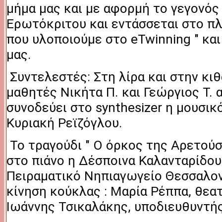
μήμα μας και με αφορμή το γεγονός ό
Ερωτόκριτου και εντάσσεται στο π
που υλοποιούμε στο eTwinning " και
μας
.
 Συντελεστές: Στη λίρα και στην κιθάρα ακούγονται οι 
μαθητές Νικήτα Π. και Γεώργιος Τ. α
συνοδεύει στο synthesizer η μουσικό
Κυριακή Ρεϊζόγλου. 
 Το τραγούδι " Ο όρκος της Αρετούσας" ερμηνεύει και παίζει 
στο πιάνο η Δέσποινα Καλανταρίδου
Πειραματικό Νηπιαγωγείο Θεσσαλονί
κίνηση κούκλας : Μαρία Ρέππα, θεατ
Ιωάννης Τσικαλάκης, υποδιευθυντής