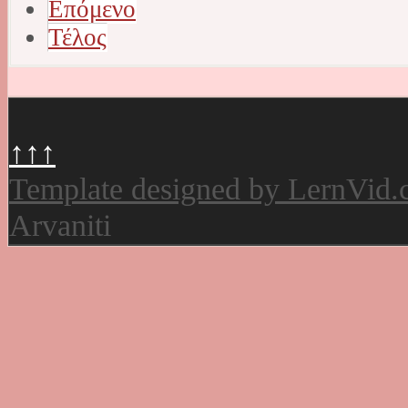
Επόμενο
Τέλος
↑↑↑
Template designed by LernVid
Arvaniti