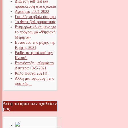
Διάθεση self test και
προσέλευση στο σχολείο
Αγιοσμός 2021-2022
Για ιδές περβόλι όμορφο
1ο Φεστιβαλ ρομποτικής
Ενημερωτικό κείμενο για
το πρόγραμμα «Ψηφιακή
Μέριμνα»
Ερτασμός της μάχης της
Κρήτης 2021
Padlet με φυτά από την
Κνωσό.
Επανέναρξη μαθημάτων
Δευτέρα 10-5-2021
Καλό Πάσχα 2021!!!
Άλλη μια εφαρμογή της
φυσικής...
Δείτε τα όρια των σχολείων
μας