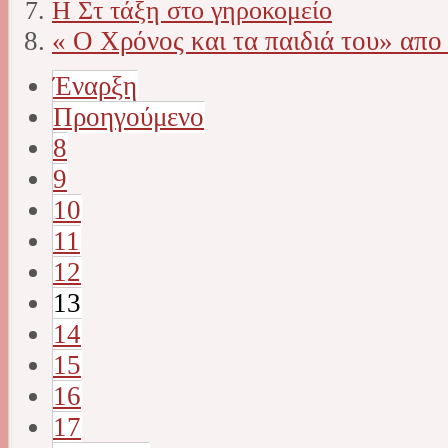
Η Στ τάξη στο γηροκομείο
« Ο Χρόνος και τα παιδιά του» απο
Έναρξη
Προηγούμενο
8
9
10
11
12
13
14
15
16
17