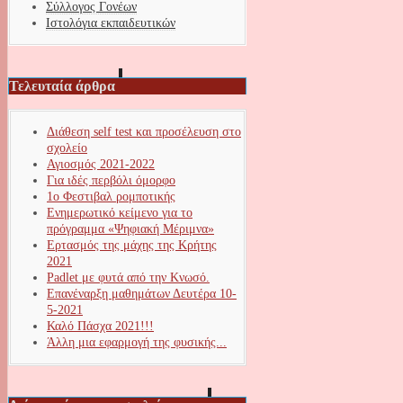
Σύλλογος Γονέων
Ιστολόγια εκπαιδευτικών
Τελευταία άρθρα
Διάθεση self test και προσέλευση στο
σχολείο
Αγιοσμός 2021-2022
Για ιδές περβόλι όμορφο
1ο Φεστιβαλ ρομποτικής
Ενημερωτικό κείμενο για το
πρόγραμμα «Ψηφιακή Μέριμνα»
Ερτασμός της μάχης της Κρήτης
2021
Padlet με φυτά από την Κνωσό.
Επανέναρξη μαθημάτων Δευτέρα 10-
5-2021
Καλό Πάσχα 2021!!!
Άλλη μια εφαρμογή της φυσικής...