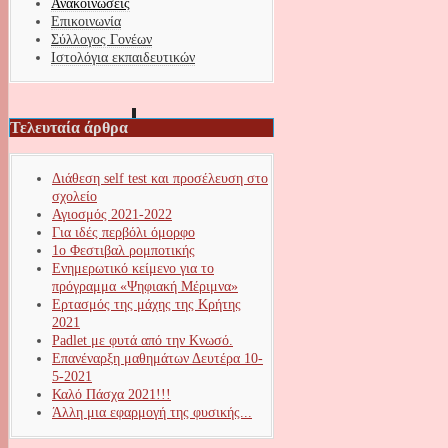
Ανακοινώσεις
Επικοινωνία
Σύλλογος Γονέων
Ιστολόγια εκπαιδευτικών
Τελευταία άρθρα
Διάθεση self test και προσέλευση στο
σχολείο
Αγιοσμός 2021-2022
Για ιδές περβόλι όμορφο
1ο Φεστιβαλ ρομποτικής
Ενημερωτικό κείμενο για το
πρόγραμμα «Ψηφιακή Μέριμνα»
Ερτασμός της μάχης της Κρήτης
2021
Padlet με φυτά από την Κνωσό.
Επανέναρξη μαθημάτων Δευτέρα 10-
5-2021
Καλό Πάσχα 2021!!!
Άλλη μια εφαρμογή της φυσικής...