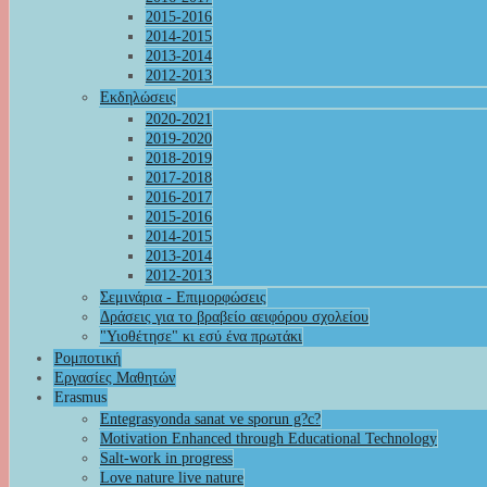
2015-2016
2014-2015
2013-2014
2012-2013
Εκδηλώσεις
2020-2021
2019-2020
2018-2019
2017-2018
2016-2017
2015-2016
2014-2015
2013-2014
2012-2013
Σεμινάρια - Επιμορφώσεις
Δράσεις για το βραβείο αειφόρου σχολείου
"Υιοθέτησε" κι εσύ ένα πρωτάκι
Ρομποτική
Εργασίες Μαθητών
Erasmus
Entegrasyonda sanat ve sporun g?c?
Motivation Enhanced through Educational Technology
Salt-work in progress
Love nature live nature