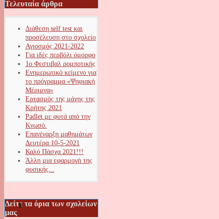
Τελευταία άρθρα
Διάθεση self test και
προσέλευση στο σχολείο
Αγιοσμός 2021-2022
Για ιδές περβόλι όμορφο
1ο Φεστιβαλ ρομποτικής
Ενημερωτικό κείμενο για
το πρόγραμμα «Ψηφιακή
Μέριμνα»
Ερτασμός της μάχης της
Κρήτης 2021
Padlet με φυτά από την
Κνωσό.
Επανέναρξη μαθημάτων
Δευτέρα 10-5-2021
Καλό Πάσχα 2021!!!
Άλλη μια εφαρμογή της
φυσικής...
Δείτε τα όρια των σχολείων
μας