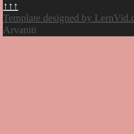
↑↑↑
Template designed by LernVid
Arvaniti