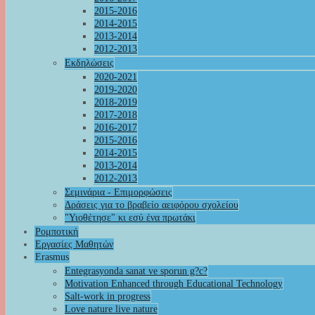
2015-2016
2014-2015
2013-2014
2012-2013
Εκδηλώσεις
2020-2021
2019-2020
2018-2019
2017-2018
2016-2017
2015-2016
2014-2015
2013-2014
2012-2013
Σεμινάρια - Επιμορφώσεις
Δράσεις για το βραβείο αειφόρου σχολείου
"Υιοθέτησε" κι εσύ ένα πρωτάκι
Ρομποτική
Εργασίες Μαθητών
Erasmus
Entegrasyonda sanat ve sporun g?c?
Motivation Enhanced through Educational Technology
Salt-work in progress
Love nature live nature