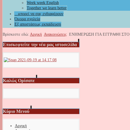
Week week English
Together we learn better
...μπορεί να σας ενδιαφέρουν
Όμορα σχολεία
Εξ αποστάσεως εκπαίδευση
Βρίσκεστε εδώ:
Αρχική
Ανακοινώσεις
ΕΝΗΜΕΡΩΣΗ ΓΙΑ ΕΓΓΡΑΦΗ ΣΤΟ
Επισκεφτείτε την νέα μας ιστοσελίδα
Καλώς Ορίσατε
Κύριο Μενού
Αρχική