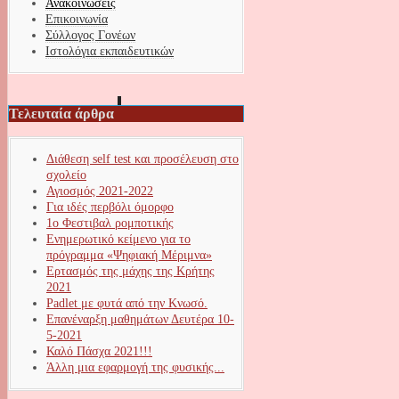
Ανακοινώσεις
Επικοινωνία
Σύλλογος Γονέων
Ιστολόγια εκπαιδευτικών
Τελευταία άρθρα
Διάθεση self test και προσέλευση στο
σχολείο
Αγιοσμός 2021-2022
Για ιδές περβόλι όμορφο
1ο Φεστιβαλ ρομποτικής
Ενημερωτικό κείμενο για το
πρόγραμμα «Ψηφιακή Μέριμνα»
Ερτασμός της μάχης της Κρήτης
2021
Padlet με φυτά από την Κνωσό.
Επανέναρξη μαθημάτων Δευτέρα 10-
5-2021
Καλό Πάσχα 2021!!!
Άλλη μια εφαρμογή της φυσικής...