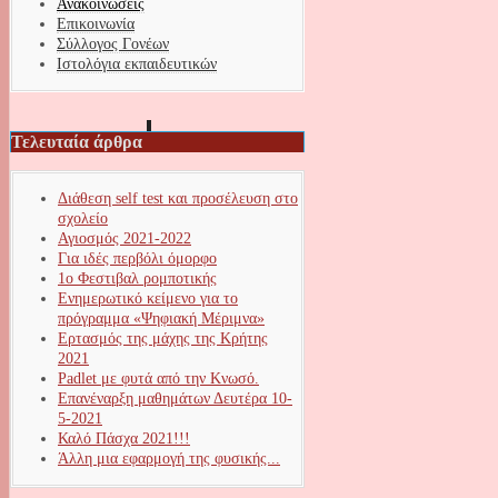
Ανακοινώσεις
Επικοινωνία
Σύλλογος Γονέων
Ιστολόγια εκπαιδευτικών
Τελευταία άρθρα
Διάθεση self test και προσέλευση στο
σχολείο
Αγιοσμός 2021-2022
Για ιδές περβόλι όμορφο
1ο Φεστιβαλ ρομποτικής
Ενημερωτικό κείμενο για το
πρόγραμμα «Ψηφιακή Μέριμνα»
Ερτασμός της μάχης της Κρήτης
2021
Padlet με φυτά από την Κνωσό.
Επανέναρξη μαθημάτων Δευτέρα 10-
5-2021
Καλό Πάσχα 2021!!!
Άλλη μια εφαρμογή της φυσικής...