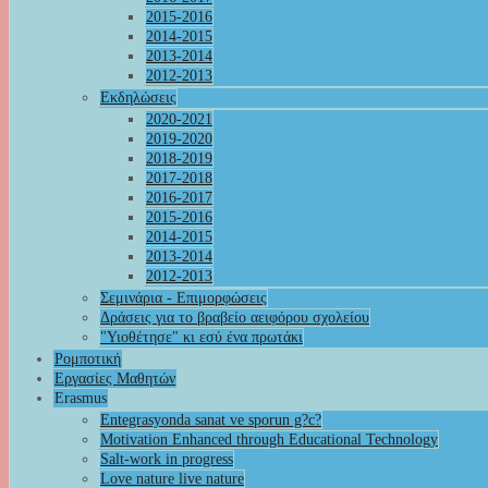
2015-2016
2014-2015
2013-2014
2012-2013
Εκδηλώσεις
2020-2021
2019-2020
2018-2019
2017-2018
2016-2017
2015-2016
2014-2015
2013-2014
2012-2013
Σεμινάρια - Επιμορφώσεις
Δράσεις για το βραβείο αειφόρου σχολείου
"Υιοθέτησε" κι εσύ ένα πρωτάκι
Ρομποτική
Εργασίες Μαθητών
Erasmus
Entegrasyonda sanat ve sporun g?c?
Motivation Enhanced through Educational Technology
Salt-work in progress
Love nature live nature