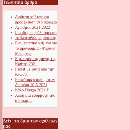
Τελευταία άρθρα
Διάθεση self test και
προσέλευση στο σχολείο
Αγιοσμός 2021-2022
Για ιδές περβόλι όμορφο
1ο Φεστιβαλ ρομποτικής
Ενημερωτικό κείμενο για
το πρόγραμμα «Ψηφιακή
Μέριμνα»
Ερτασμός της μάχης της
Κρήτης 2021
Padlet με φυτά από την
Κνωσό.
Επανέναρξη μαθημάτων
Δευτέρα 10-5-2021
Καλό Πάσχα 2021!!!
Άλλη μια εφαρμογή της
φυσικής...
Δείτε τα όρια των σχολείων
μας