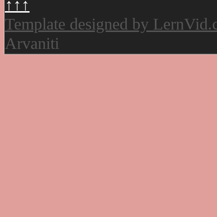
↑↑↑
Template designed by LernVid
Arvaniti