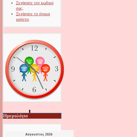
Ξεχάσατε τον κωδικό
σας;
Ξεχάσατε το όνομα
χρήστη;
Ημερολόγιο