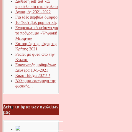
Διάθεση self test και
προσέλευση στο σχολείο
Αγιοσμός 2021-2022
Για ιδές περβόλι όμορφο
1ο Φεστιβαλ ρομποτικής
Ενημερωτικό κείμενο για
το πρόγραμμα «Ψηφιακή
Μέριμνα»
Ερτασμός της μάχης της
Κρήτης 2021
Padlet με φυτά από την
Κνωσό.
Επανέναρξη μαθημάτων
Δευτέρα 10-5-2021
Καλό Πάσχα 2021!!!
Άλλη μια εφαρμογή της
φυσικής...
Δείτε τα όρια των σχολείων
μας