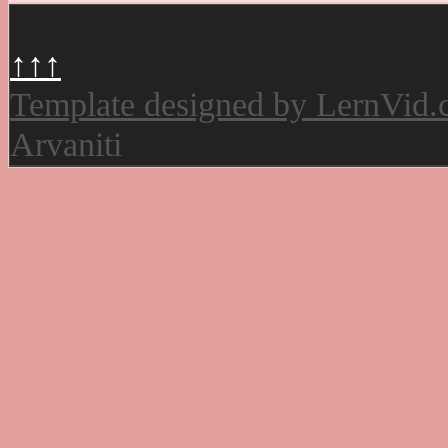
↑↑↑
Template designed by LernVid
Arvaniti