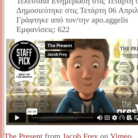
Τελευταία Ενημέρωση στις Τετάρτη 
Δημοσιεύτηκε στις Τετάρτη 06 Απριλ
Γράφτηκε από τον/την apo.aggelis
Εμφανίσεις: 622
The Present
from
Jacob Frey
on
Vimeo
.