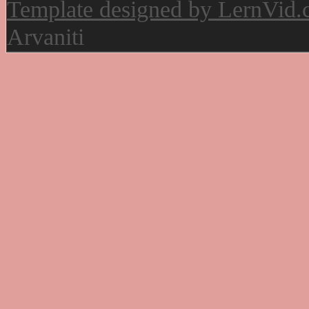
Template designed by LernVid
Arvaniti