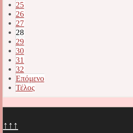
25
26
27
28
29
30
31
32
Επόμενο
Τέλος
↑↑↑