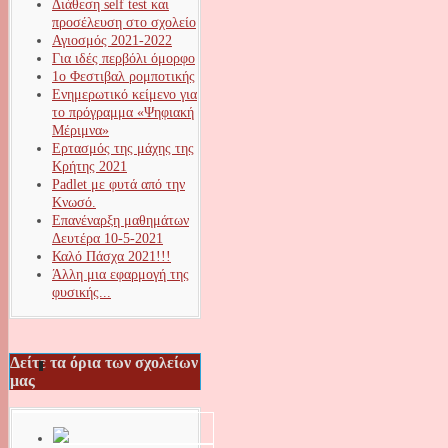
Διάθεση self test και
προσέλευση στο σχολείο
Αγιοσμός 2021-2022
Για ιδές περβόλι όμορφο
1ο Φεστιβαλ ρομποτικής
Ενημερωτικό κείμενο για
το πρόγραμμα «Ψηφιακή
Μέριμνα»
Ερτασμός της μάχης της
Κρήτης 2021
Padlet με φυτά από την
Κνωσό.
Επανέναρξη μαθημάτων
Δευτέρα 10-5-2021
Καλό Πάσχα 2021!!!
Άλλη μια εφαρμογή της
φυσικής...
Δείτε τα όρια των σχολείων
μας