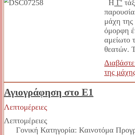
Η
Γ'
τάξ
παρουσία
μάχη της
όμορφη έ
αμείωτο 
θεατών. 
Διαβάστε
της μάχης
Αγιογράφηση στο Ε1
Λεπτομέρειες
Λεπτομέρειες
Γονική Κατηγορία: Καινοτόμα Προγ