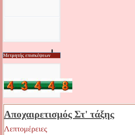
Μετρητής επισκέψεων
Αποχαιρετισμός Στ' τάξης
Λεπτομέρειες